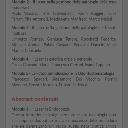
Modulo
2 -
Il Laser nella gestione delle patologie delle ossa
mascellari
Paolo Vescovi, Ilaria Giovannacci, Kevin Ruggeri, Luca
Ferrari, Rita Antonelli, Maddalena Manfredi, Marco Meleti
Modulo
3 -
Il Laser nella gestione delle patologie dei tessuti
molli orali
Umberto Romeo, Gianluca Tenore, Rocchetti Federica,
Mohsen Ahmed, Palaia Gaspare, Pergolini Daniele, Vitale
Marina Consuelo
Modulo
4 -
Il Laser in estetica orale e periorale
Gaeta Giovanni Maria, Francesca Cattoni, Ivano Luppino
Modulo 5 -
La Fotobiomodulazione in Odontostomatologia
Francesco Spadari, Alessandro Del Vecchio, Porrini
Massimo, Bosotti Moreno, Pulicari Federica
Abstract contenuti
Modulo
1 -
Il Laser in Endodonzia
Questa trattazione rivolge l’attenzione alla tecnologia laser
in campo endodontico e alla conoscenza delle procedure
che ne permettano un valido ausilio nella pratica clinica