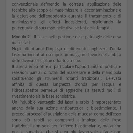
convenzionale definendo la corretta applicazione delle
tecniche allo scopo di massimizzare la decontaminazione e
la detersione dell’endodonto durante il trattamento e di
minimizzarne gli effetti indesiderati, migliorando la
percentuale di successo nelle diverse fasi della terapia.
Modulo
2 -
Il Laser nella gestione delle patologie delle ossa
mascellari
Negli ultimi anni l’impiego di differenti lunghezze d’onda
laser ha incontrato sempre un maggiore favore nell’ambito
delle diverse discipline odontoiatriche.
Il laser a erbio offre in particolare l’opportunità di praticare
resezioni parziali o totali del mascellare e della mandibola
sostituendo gli strumenti rotanti tradizionali. L’elevata
affinità di questa lunghezza d’onda per l’acqua e
l’idrossiapatite permette di aggredire sia tessuti molli di
rivestimento sia la base scheletrica.
Un indubbio vantaggio del laser a erbio è rappresentato
anche dalla sua azione antibatterica e biostimolante. I
precoci processi di guarigione della mucosa come dell’osso
sono più rapidi se comparati all’impiego delle frese
tradizionali non solo per l’effetto biostimolante, ma anche
per la superficie che si crea più favorevole all’adesione