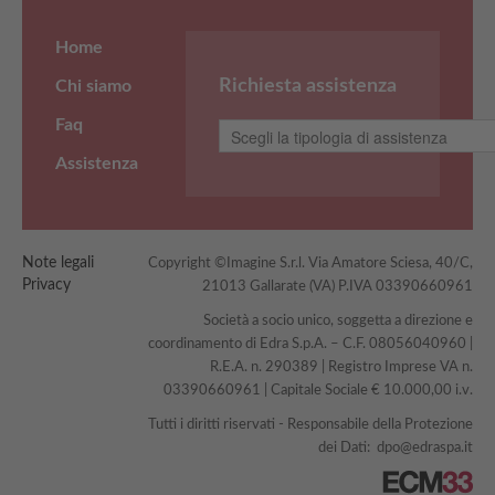
Home
Richiesta assistenza
Chi siamo
Faq
Assistenza
Note legali
Copyright ©Imagine S.r.l. Via Amatore Sciesa, 40/C,
Privacy
21013 Gallarate (VA) P.IVA 03390660961
Società a socio unico, soggetta a direzione e
coordinamento di Edra S.p.A. – C.F. 08056040960 |
R.E.A. n. 290389 | Registro Imprese VA n.
03390660961 | Capitale Sociale € 10.000,00 i.v.
Tutti i diritti riservati - Responsabile della Protezione
dei Dati:
dpo@edraspa.it