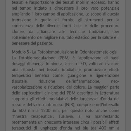
tessuti e l’asportazione dei tessuti molli in eccesso, hanno
nel tempo iniziato a dimostrare il loro vero potenziale
ampliando il loro campo di applicazione. Lo scopo di questa
trattazione è quello di fornire gli strumenti per la
conoscenza delle diverse fonti laser e delle procedure
idonee, da affiancare alle tecniche tradizionali, per
l’ottenimento del migliore risultato estetico per la salute e il
benessere del paziente.
Modulo 5 -
La Fotobiomodulazione in Odontostomatologia
La Fotobiomodulazione (PBM) è l'applicazione di bassi
dosaggi di energia luminosa, laser o LED, volto ad evocare
una risposta nei tessuti irradiati e promuovere effetti
terapeutici benefici come: guarigione e rigenerazione
tissutale, riduzione dell'infiammazione, neo-
vascolarizzazione e riduzione del dolore. La maggior parte
delle applicazioni cliniche del PBM descritte in Letteratura
supporta gli effetti modulativi delle lunghezze d'onda del
rosso e del vicino infrarosso (NIR), comprese nell'intervallo
da 600 nm a 1200 nm, per questo noto anche come
"finestra terapeutica". Tuttavia, si va manifestando
recentemente un crescente interesse circa i possibili effetti
terapeutici di lunghezze d'onda nel blu (da 400 nm a