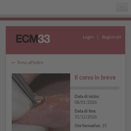
Home
Chi siamo
Login
|
Registrati
Faq
Assistenza
← Torna all'indice
Il corso in breve
Data di inizio
:
08/01/2026
Data di fine
:
31/12/2026
Ore formative
: 25