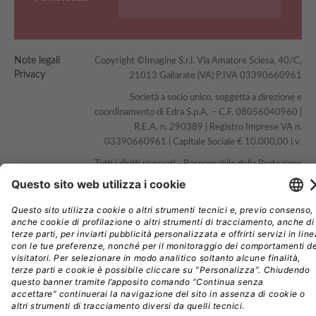
Note legali
Copyright ©Imagine S.r.l. Via Amatore Sciesa, 40/C,
Privacy
21013 Gallarate (VA) P.IVA 03390660961
Società a socio unico, soggetta a direzione e
coordinamento di Edra S.p.A. – C.F. 08056040960 |
R.E.A. n. 290389 | Registro Imprese VA n.
03390660961 | Capitale Sociale € 10.000,00 i.v.
Tutti i diritti riservati - Responsabile della Protezione
dei Dati:
dpo@edraspa.it