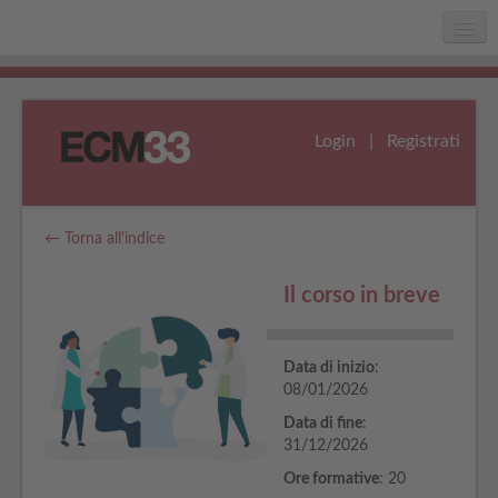
Home
Chi siamo
Login
|
Registrati
Faq
Assistenza
← Torna all'indice
Il corso in breve
Data di inizio
:
08/01/2026
Data di fine
:
31/12/2026
Ore formative
: 20