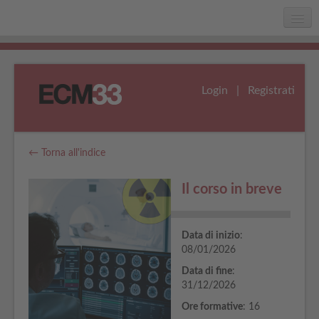
Home
Chi siamo
Login
|
Registrati
Faq
Assistenza
← Torna all'indice
Il corso in breve
Data di inizio
:
08/01/2026
Data di fine
:
31/12/2026
Ore formative
: 16