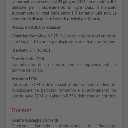
La normativa prevede, dal 23 giugno 2014, un massimo di 5
tentativi per il superamento di ogni Quiz. Il mancato
superamento di ogni Quiz entro i 5 tentativi utili non Le
permetterà di acquisire i crediti previsti per il corso.
Prezzo: € 98,00 (iva esclusa)
Obiettivo formativo N° 27
: Sicurezza e igiene negli ambienti
e nei luoghi di lavoro e patologie correlate. Radioprotezione.
Id evento
: 6 – 468851
Questionario ECM
Compilazione di un questionario di apprendimento al
termine del corso.
Attestato ECM
L’attestato ECM è downloadabile direttamente on-line alla
conclusione del percorso formativo e al superamento del
questionario ECM con almeno il 75% delle risposte corrette.
Docenti
Sandro Giuseppe De Nardi
Direttore Sanitario, Ambulatorio di Radiologia