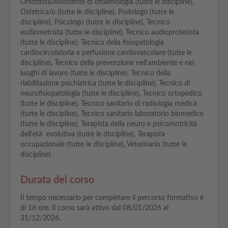
Ortottista/Assistente di oftalmologia (tutte le discipline),
Ostetrica/o (tutte le discipline), Podologo (tutte le
discipline), Psicologo (tutte le discipline), Tecnico
audiometrista (tutte le discipline), Tecnico audioprotesista
(tutte le discipline), Tecnico della fisiopatologia
cardiocircolatoria e perfusione cardiovascolare (tutte le
discipline), Tecnico della prevenzione nell'ambiente e nei
luoghi di lavoro (tutte le discipline), Tecnico della
riabilitazione psichiatrica (tutte le discipline), Tecnico di
neurofisiopatologia (tutte le discipline), Tecnico ortopedico
(tutte le discipline), Tecnico sanitario di radiologia medica
(tutte le discipline), Tecnico sanitario laboratorio biomedico
(tutte le discipline), Terapista della neuro e psicomotricità
dell'età evolutiva (tutte le discipline), Terapista
occupazionale (tutte le discipline), Veterinario (tutte le
discipline)
Durata del corso
Il tempo necessario per completare il percorso formativo è
di 16 ore. Il corso sarà attivo dal 08/01/2026 al
31/12/2026.