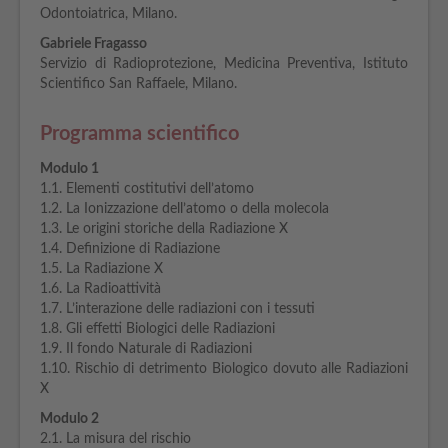
Odontoiatrica, Milano.
Gabriele Fragasso
Servizio di Radioprotezione, Medicina Preventiva, Istituto
Scientifico San Raffaele, Milano.
Programma scientifico
Modulo 1
1.1. Elementi costitutivi dell’atomo
1.2. La Ionizzazione dell’atomo o della molecola
1.3. Le origini storiche della Radiazione X
1.4. Definizione di Radiazione
1.5. La Radiazione X
1.6. La Radioattività
1.7. L’interazione delle radiazioni con i tessuti
1.8. Gli effetti Biologici delle Radiazioni
1.9. Il fondo Naturale di Radiazioni
1.10. Rischio di detrimento Biologico dovuto alle Radiazioni
X
Modulo
2
2.1. La misura del rischio