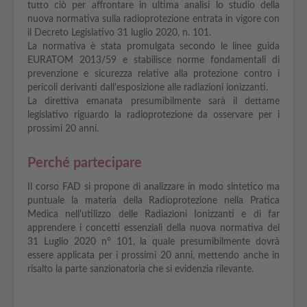
tutto ciò per affrontare in ultima analisi lo studio della
nuova normativa sulla radioprotezione entrata in vigore con
il Decreto Legislativo 31 luglio 2020, n. 101.
La normativa è stata promulgata secondo le linee guida
EURATOM 2013/59 e stabilisce norme fondamentali di
prevenzione e sicurezza relative alla protezione contro i
pericoli derivanti dall'esposizione alle radiazioni ionizzanti.
La direttiva emanata presumibilmente sarà il dettame
legislativo riguardo la radioprotezione da osservare per i
prossimi 20 anni.
Perché partecipare
Il corso FAD si propone di analizzare in modo sintetico ma
puntuale la materia della Radioprotezione nella Pratica
Medica nell'utilizzo delle Radiazioni Ionizzanti e di far
apprendere i concetti essenziali della nuova normativa del
31 Luglio 2020 n° 101, la quale presumibilmente dovrà
essere applicata per i prossimi 20 anni, mettendo anche in
risalto la parte sanzionatoria che si evidenzia rilevante.