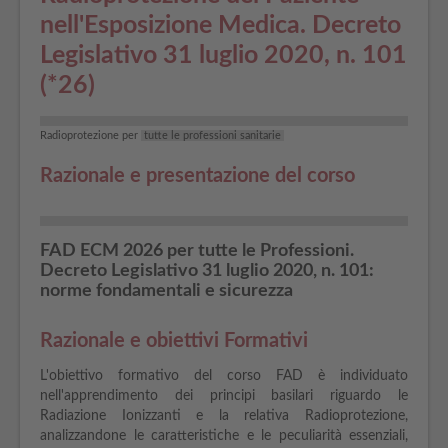
nell'Esposizione Medica. Decreto
Legislativo 31 luglio 2020, n. 101
(*26)
Radioprotezione per
tutte le professioni sanitarie
Razionale e presentazione del corso
FAD ECM 2026 per tutte le Professioni.
Decreto Legislativo 31 luglio 2020, n. 101:
norme fondamentali e sicurezza
Razionale e obiettivi Formativi
L'obiettivo formativo del corso FAD è individuato
nell'apprendimento dei principi basilari riguardo le
Radiazione Ionizzanti e la relativa Radioprotezione,
analizzandone le caratteristiche e le peculiarità essenziali,