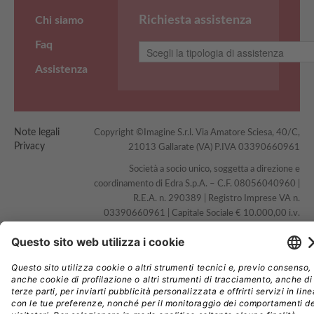
Richiesta assistenza
Chi siamo
Faq
Assistenza
Note legali
Copyright ©Imagine S.r.l. Via Amatore Sciesa, 40/C,
Privacy
21013 Gallarate (VA) P.IVA 03390660961
Società a socio unico, soggetta a direzione e
coordinamento di Edra S.p.A. – C.F. 08056040960 |
R.E.A. n. 290389 | Registro Imprese VA n.
03390660961 | Capitale Sociale € 10.000,00 i.v.
Tutti i diritti riservati - Responsabile della Protezione
dei Dati:
dpo@edraspa.it