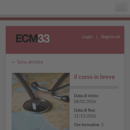
Home
Chi siamo
Login
|
Registrati
Faq
Assistenza
← Torna all'indice
Il corso in breve
Data di inizio
:
08/01/2026
Data di fine
:
31/12/2026
Ore formative
: 5