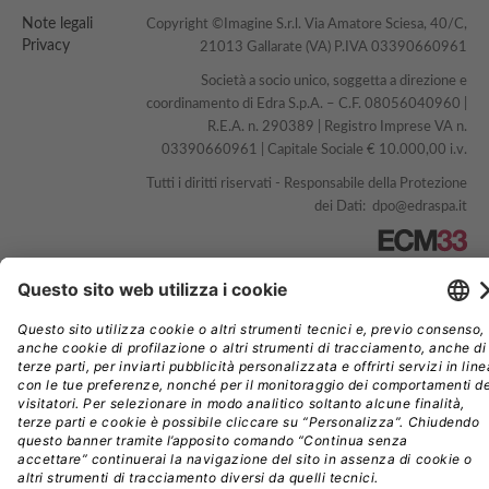
Note legali
Copyright ©Imagine S.r.l. Via Amatore Sciesa, 40/C,
Privacy
21013 Gallarate (VA) P.IVA 03390660961
Società a socio unico, soggetta a direzione e
coordinamento di Edra S.p.A. – C.F. 08056040960 |
R.E.A. n. 290389 | Registro Imprese VA n.
03390660961 | Capitale Sociale € 10.000,00 i.v.
Tutti i diritti riservati - Responsabile della Protezione
dei Dati:
dpo@edraspa.it