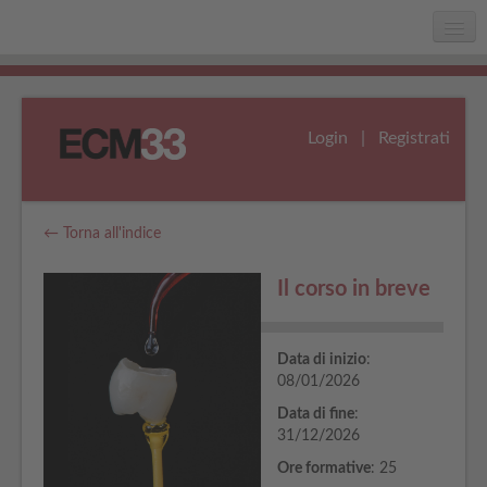
Home
Chi siamo
Login
|
Registrati
Faq
Assistenza
← Torna all'indice
Il corso in breve
Data di inizio
:
08/01/2026
Data di fine
:
31/12/2026
Ore formative
: 25