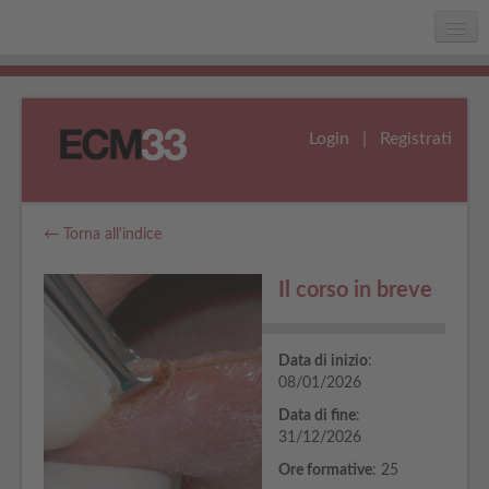
Home
Chi siamo
Login
|
Registrati
Faq
Assistenza
← Torna all'indice
Il corso in breve
Data di inizio
:
08/01/2026
Data di fine
:
31/12/2026
Ore formative
: 25