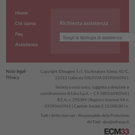
Home
Richiesta assistenza
Chi siamo
Faq
Assistenza
Note legali
Copyright ©Imagine S.r.l. Via Amatore Sciesa, 40/C,
Privacy
21013 Gallarate (VA) P.IVA 03390660961
Società a socio unico, soggetta a direzione e
coordinamento di Edra S.p.A. – C.F. 08056040960 |
R.E.A. n. 290389 | Registro Imprese VA n.
03390660961 | Capitale Sociale € 10.000,00 i.v.
Tutti i diritti riservati - Responsabile della Protezione
dei Dati:
dpo@edraspa.it