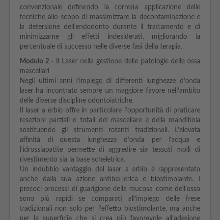
convenzionale definendo la corretta applicazione delle
tecniche allo scopo di massimizzare la decontaminazione e
la detersione dell’endodonto durante il trattamento e di
minimizzarne gli effetti indesiderati, migliorando la
percentuale di successo nelle diverse fasi della terapia.
Modulo
2 -
Il Laser nella gestione delle patologie delle ossa
mascellari
Negli ultimi anni l’impiego di differenti lunghezze d’onda
laser ha incontrato sempre un maggiore favore nell’ambito
delle diverse discipline odontoiatriche.
Il laser a erbio offre in particolare l’opportunità di praticare
resezioni parziali o totali del mascellare e della mandibola
sostituendo gli strumenti rotanti tradizionali. L’elevata
affinità di questa lunghezza d’onda per l’acqua e
l’idrossiapatite permette di aggredire sia tessuti molli di
rivestimento sia la base scheletrica.
Un indubbio vantaggio del laser a erbio è rappresentato
anche dalla sua azione antibatterica e biostimolante. I
precoci processi di guarigione della mucosa come dell’osso
sono più rapidi se comparati all’impiego delle frese
tradizionali non solo per l’effetto biostimolante, ma anche
per la superficie che si crea più favorevole all’adesione