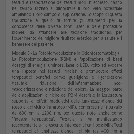
tessuti e l’asportazione dei tessuti molli in eccesso, hanno
nel tempo iniziato a dimostrare il loro vero potenziale
ampliando il loro campo di applicazione. Lo scopo di questa
trattazione è quello di fornire gli strumenti per la
conoscenza delle diverse fonti laser e delle procedure
idonee, da affiancare alle tecniche tradizionali, per
l’ottenimento del migliore risultato estetico per la salute e il
benessere del paziente.
Modulo 5 -
La Fotobiomodulazione in Odontostomatologia
La Fotobiomodulazione (PBM) è l'applicazione di bassi
dosaggi di energia luminosa, laser o LED, volto ad evocare
una risposta nei tessuti irradiati e promuovere effetti
terapeutici benefici come: guarigione e rigenerazione
tissutale, riduzione dell'infiammazione, neo-
vascolarizzazione e riduzione del dolore. La maggior parte
delle applicazioni cliniche del PBM descritte in Letteratura
supporta gli effetti modulativi delle lunghezze d'onda del
rosso e del vicino infrarosso (NIR), comprese nell'intervallo
da 600 nm a 1200 nm, per questo noto anche come
"finestra terapeutica". Tuttavia, si va manifestando
recentemente un crescente interesse circa i possibili effetti
terapeutici di lunghezze d'onda nel blu (da 400 nm a