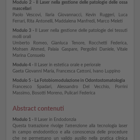
Modulo
2 -
Il Laser nella gestione delle patologie delle ossa
mascellari
Paolo Vescovi, Ilaria Giovannacci, Kevin Ruggeri, Luca
Ferrari, Rita Antonelli, Maddalena Manfredi, Marco Meleti
Modulo
3 -
Il Laser nella gestione delle patologie dei tessuti
molli orali
Umberto Romeo, Gianluca Tenore, Rocchetti Federica,
Mohsen Ahmed, Palaia Gaspare, Pergolini Daniele, Vitale
Marina Consuelo
Modulo
4 -
Il Laser in estetica orale e periorale
Gaeta Giovanni Maria, Francesca Cattoni, Ivano Luppino
Modulo 5 -
La Fotobiomodulazione in Odontostomatologia
Francesco Spadari, Alessandro Del Vecchio, Porrini
Massimo, Bosotti Moreno, Pulicari Federica
Abstract contenuti
Modulo
1 -
Il Laser in Endodonzia
Questa trattazione rivolge l’attenzione alla tecnologia laser
in campo endodontico e alla conoscenza delle procedure
che ne permettano un valido ausilio nella pratica clinica