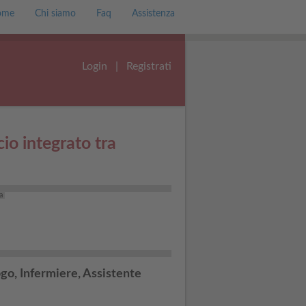
ome
Chi siamo
Faq
Assistenza
Login
|
Registrati
o integrato tra
ta
go, Infermiere, Assistente