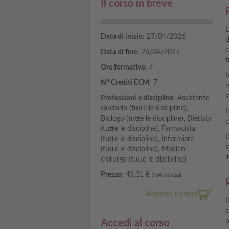
Il corso in breve
L
Data di inizio
: 27/04/2026
d
c
Data di fine
: 26/04/2027
t
Ore formative
: 7
I
N° Crediti ECM
: 7
m
s
Professioni e discipline
: Assistente
sanitario (tutte le discipline),
I
Biologo (tutte le discipline), Dietista
c
(tutte le discipline), Farmacista
L
(tutte le discipline), Infermiere
s
(tutte le discipline), Medico
i
chirurgo (tutte le discipline)
Prezzo
: 43,31 €
(IVA inclusa)
Acquista il corso
I
a
p
Accedi al corso