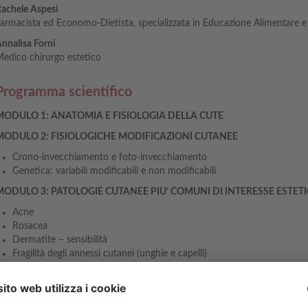
achele Aspesi
armacista ed Economo-Dietista, specializzata in Educazione Alimentare e
nnalisa Forni
edico chirurgo estetico
Programma scientifico
MODULO 1: ANATOMIA E FISIOLOGIA DELLA CUTE
MODULO 2: FISIOLOGICHE MODIFICAZIONI CUTANEE
Crono-invecchiamento e foto-invecchiamento
Genetica: variabili modificabili e non modificabili
MODULO 3: PATOLOGIE CUTANEE PIU’ COMUNI DI INTERESSE ESTET
Acne
Rosacea
Dermatite – sensibilità
Fragilità degli annessi cutanei (unghie e capelli)
Iperpigmentazioni
PEFS
MODULO 4: PELLE ED INTESTINO: COME COMUNICANO