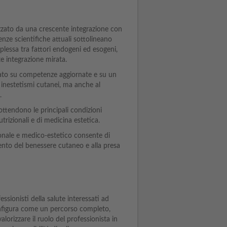
zzato da una crescente integrazione con
denze scientifiche attuali sottolineano
mplessa tra fattori endogeni ed esogeni,
te integrazione mirata.
asato su competenze aggiornate e su un
 inestetismi cutanei, ma anche al
.
ottendono le principali condizioni
trizionali e di medicina estetica.
onale e medico-estetico consente di
ento del benessere cutaneo e alla presa
ssionisti della salute interessati ad
nfigura come un percorso completo,
lorizzare il ruolo del professionista in