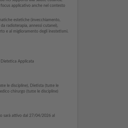
od nel supporto alla salute cutanea,
n focus applicativo anche nel contesto
matiche estetiche (invecchiamento,
 da radioterapia, annessi cutanei),
rto e al miglioramento degli inestetismi.
 Dietetica Applicata
tte le discipline), Dietista (tutte le
Medico chirurgo (tutte le discipline)
so sarà attivo dal 27/04/2026 al