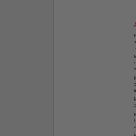
M
m
s
M
r
n
M
e
a
M
c
M
f
e