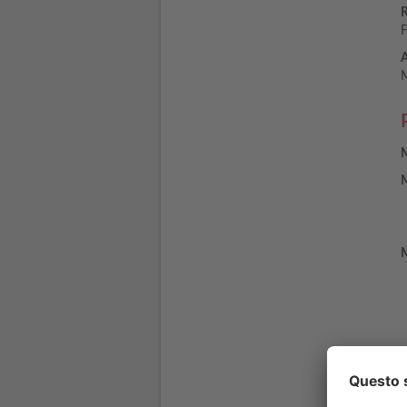
R
F
A
M