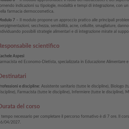
odulo 6
– Il modulo approfondisce il ruolo dei nutraceutici e dei superfo
ornendo indicazioni su tipologie, modalità e tempi di integrazione, con u
ella farmacia dermocosmetica.
odulo 7
– Il modulo propone un approccio pratico alle principali proble
perpigmentazioni, secchezza, sensibilità, acne, cellulite, smagliature, danno
ndividuando possibili strategie alimentari e di integrazione mirate al suppo
Responsabile scientifico
achele Aspesi
armacista ed Economo-Dietista, specializzata in Educazione Alimentare e
Destinatari
rofessioni e discipline
: Assistente sanitario (tutte le discipline), Biologo (tu
iscipline), Farmacista (tutte le discipline), Infermiere (tutte le discipline), 
Durata del corso
l tempo necessario per completare il percorso formativo è di 7 ore. Il cor
6/04/2027.