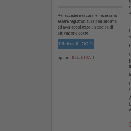
u
c
o
Per accedere ai corsi è necessario
essere registrati sulla piattaforma
ed aver acquistato un codice di
L
attivazione corso.
s
Effettua il LOGIN
P
O
oppure
REGISTRATI
p
m
I
Q
C
A
L
d