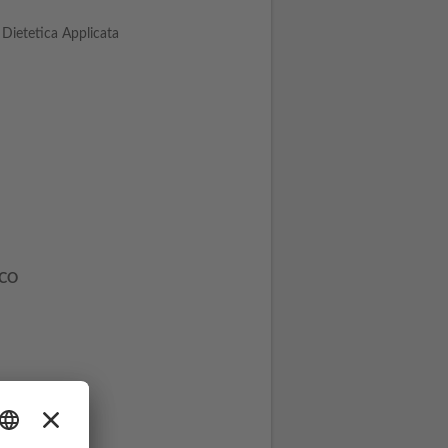
 Dietetica Applicata
ICO