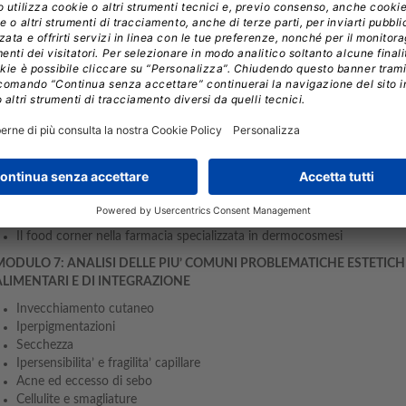
Connessioni tra pelle ed apparato digerente
Integratori o stile di vita
MODULO 5: EPIGENETICA ED ESTETICA COMPORTAMENTALE
Geni e stile di vita
L’organizzazione del pasto quotidiano
La beauty breakfast
L’importanza della genuinità: la lettura intelligente dell’etichetta
MODULO 6: NUTRACEUTICA ED INTEGRAZIONE ALIMENTARE
I nutraceutici nel piatto: i super food
Integrazione alimentare: quale e quando
Il food corner nella farmacia specializzata in dermocosmesi
MODULO 7: ANALISI DELLE PIU’ COMUNI PROBLEMATICHE ESTETICHE
ALIMENTARI E DI INTEGRAZIONE
Invecchiamento cutaneo
Iperpigmentazioni
Secchezza
Ipersensibilita’ e fragilita’ capillare
Acne ed eccesso di sebo
Cellulite e smagliature