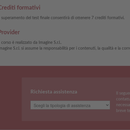
Crediti formativi
l superamento del test finale consentirà di ottenere 7 crediti formativi.
Provider
l corso è realizzato da Imagine S.r.l..
magine S.r.l. si assume la responsabilità per i contenuti, la qualità e la cor
Richiesta assistenza
Il segu
contatta
necessa
breve t