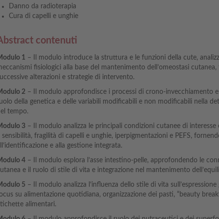
Danno da radioterapia
Cura di capelli e unghie
Abstract contenuti
odulo 1
– Il modulo introduce la struttura e le funzioni della cute, anali
eccanismi fisiologici alla base del mantenimento dell’omeostasi cutanea
uccessive alterazioni e strategie di intervento.
odulo 2
– Il modulo approfondisce i processi di crono-invecchiamento e
uolo della genetica e delle variabili modificabili e non modificabili nella
el tempo.
odulo 3
– Il modulo analizza le principali condizioni cutanee di interesse 
 sensibilità, fragilità di capelli e unghie, iperpigmentazioni e PEFS, forne
ll’identificazione e alla gestione integrata.
odulo 4
– Il modulo esplora l’asse intestino-pelle, approfondendo le conn
utanea e il ruolo di stile di vita e integrazione nel mantenimento dell’equil
odulo 5
– Il modulo analizza l’influenza dello stile di vita sull’espressione
ocus su alimentazione quotidiana, organizzazione dei pasti, “beauty breakf
tichette alimentari.