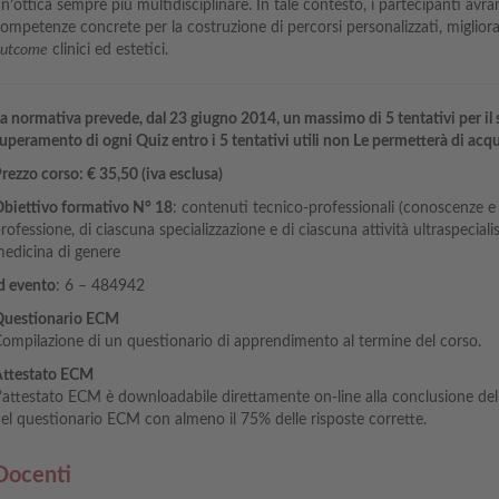
n’ottica sempre più multidisciplinare. In tale contesto, i partecipanti avran
ompetenze concrete per la costruzione di percorsi personalizzati, migliorar
utcome
clinici ed estetici.
a normativa prevede, dal 23 giugno 2014, un massimo di 5 tentativi per il
uperamento di ogni Quiz entro i 5 tentativi utili non Le permetterà di acquisi
rezzo corso:
€ 35,50
(iva esclusa)
biettivo formativo N° 18
: contenuti tecnico-professionali (conoscenze e
rofessione, di ciascuna specializzazione e di ciascuna attività ultraspecialist
edicina di genere
d evento
: 6 – 484942
uestionario ECM
ompilazione di un questionario di apprendimento al termine del corso.
ttestato ECM
’attestato ECM è downloadabile direttamente on-line alla conclusione de
el questionario ECM con almeno il 75% delle risposte corrette.
Docenti