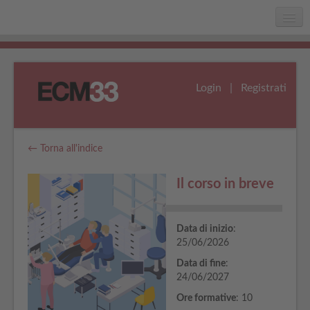
Home
Chi siamo
Login
|
Registrati
Faq
Assistenza
← Torna all'indice
Il corso in breve
Data di inizio
:
25/06/2026
Data di fine
:
24/06/2027
Ore formative
: 10