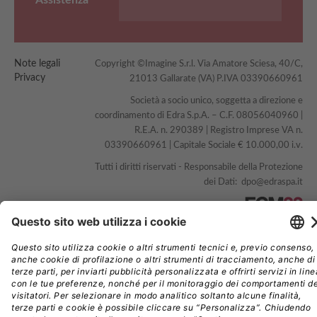
Assistenza
Note legali
Copyright ©Imagine S.r.l. Via Amatore Sciesa, 40/C,
Privacy
21013 Gallarate (VA) P.IVA 03390660961
Società a socio unico, soggetta a direzione e
coordinamento di Edra S.p.A. – C.F. 08056040960 |
R.E.A. n. 290389 | Registro Imprese VA n.
03390660961 | Capitale Sociale € 10.000,00 i.v.
Tutti i diritti riservati - Responsabile della Protezione
dei Dati:
dpo@edraspa.it