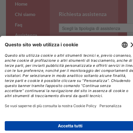
Home
Richiesta assistenza
Chi siamo
Faq
Assistenza
Note legali
Copyright ©Imagine S.r.l. Via Amatore Sciesa, 40/C,
Privacy
21013 Gallarate (VA) P.IVA 03390660961
Società a socio unico, soggetta a direzione e
coordinamento di Edra S.p.A. – C.F. 08056040960 |
R.E.A. n. 290389 | Registro Imprese VA n.
03390660961 | Capitale Sociale € 10.000,00 i.v.
Tutti i diritti riservati - Responsabile della Protezione
dei Dati:
dpo@edraspa.it