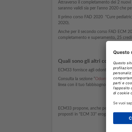
Attraverso il completamento dei 2 nuovi 
saranno validi sia per l’anno 2020 che pe
Il primo corso FAD 2020 "Cure pediatric
2020).
Anche per il secondo corso FAD ECM 2020 “
completamento e superamento, 25 credi
Quali sono gli altri corsi per i 
ECM33 fornisce agli odontoiatri corsi on
Consulta la sezione “
Odontoiatria
” presen
linea con il tuo fabbisogno formativo e 
ECM33 propone, anche per il
2020,
un ca
proposti in "ECM 33" erogano crediti ECM