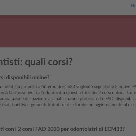
H
isti: quali corsi?
si disponibili online?
ra - dentista proposti all’interno di ecm33 vogliamo segnalarne 2 nuove FA
one A Distanza rivolti all’odontoiatra Questi i titoli dei 2 corsi online: "Cu
preparazione del paziente alla riabilitazione protesica". Le FAD, disponibili
 sui rispettivi argomenti trattati oltre a fornire un aggiornamento al disc
ti con i 2 corsi FAD 2020 per odontoiatri di ECM33?