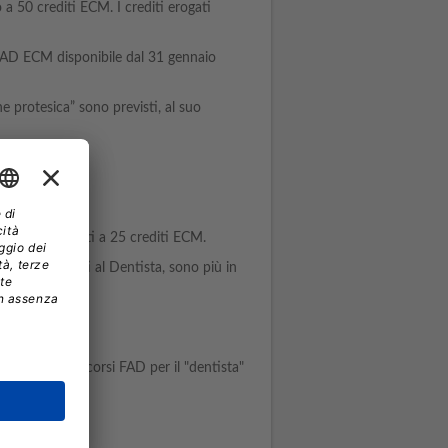
a 50 crediti ECM. I crediti erogati
 FAD ECM disponibile dal 31 gennaio
e protesica” sono previsti, al suo
one da 5 crediti a 25 crediti ECM.
020-2022 rivolti al Dentista, sono più in
sionale.
Tutti i corsi FAD per il "dentista"