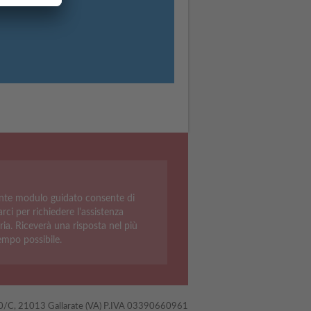
ente modulo guidato consente di
rci per richiedere l'assistenza
ria. Riceverà una risposta nel più
empo possibile.
 40/C, 21013 Gallarate (VA) P.IVA 03390660961