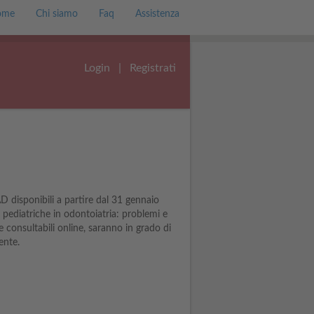
ome
Chi siamo
Faq
Assistenza
Login
|
Registrati
D disponibili a partire dal 31 gennaio
re pediatriche in odontoiatria: problemi e
 e consultabili online, saranno in grado di
ente.