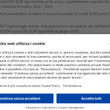
corsi FAD ECM ogni dentista potrà, al loro completamento, acquisire fino 
r il triennio formativo 2020 – 2022.
he in odontoiatria: problemi e soluzioni” prevede 25 crediti ECM (corso
Implantologia dentale: dalla preparazione del paziente alla riabilitazion
ti ECM (corso FAD ECM disponibile da giugno 2020)
dentisti con crediti ECM?
line a distanza per formazione e aggiornamento professionale con erogazi
te nel catalogo online e scegli quali dei corsi ECM, validi per il triennio 2
aggiornamento professionale.
talogo FAD ECM rivolto al Dentista con tematiche ad alto valore profes
 validi per il triennio formativo 2020 - 2022.