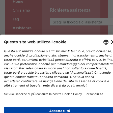
Home
Richiesta assistenza
Chi siamo
Faq
Assistenza
Note legali
Copyright ©Imagine S.r.l. Via Amatore Sciesa, 40/C,
Privacy
21013 Gallarate (VA) P.IVA 03390660961
Società a socio unico, soggetta a direzione e
coordinamento di Edra S.p.A. – C.F. 08056040960 |
R.E.A. n. 290389 | Registro Imprese VA n.
03390660961 | Capitale Sociale € 10.000,00 i.v.
Tutti i diritti riservati - Responsabile della Protezione
dei Dati:
dpo@edraspa.it