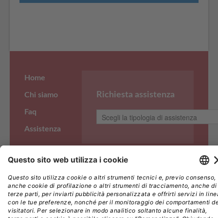
Home
Richiesta assistenza
Chi siamo
Faq
Assistenza
Note legali
Copyright ©Imagine S.r.l. Via Amatore Sciesa, 40/C,
Privacy
21013 Gallarate (VA) P.IVA 03390660961
Società a socio unico, soggetta a direzione e
coordinamento di Edra S.p.A. – C.F. 08056040960 |