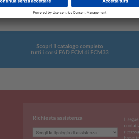
acquista online i corsi FAD con
CREDITI ECM
Scopri il catalogo completo
tutti i corsi FAD ECM di ECM33
Richiesta assistenza
Il segu
contatta
necessa
breve t