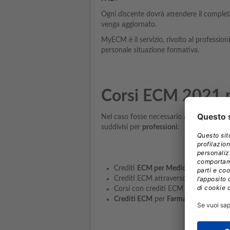
Ogni discente dovrà attendere il compl
venga aggiornato.
MyECM è il servizio, rivolto al profession
personale situazione formativa.
Corsi ECM 2021 pe
Nel caso fosse necessario acquisire ulter
suddivisi per
professioni
:
Crediti
ECM per Medici
:
http://www.
Crediti ECM attraverso
FAD per Odon
Corsi con crediti ECM per
Psicologi
Crediti ECM
per
Farmacisti:
http://w