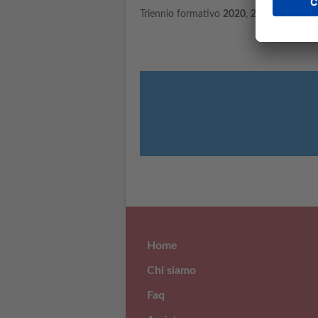
Triennio formativo
2020
,
2021
e
2022
: 
Home
Chi siamo
Faq