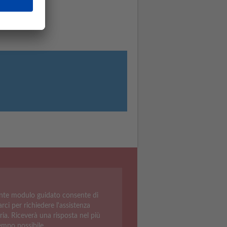
ente modulo guidato consente di
rci per richiedere l'assistenza
ria. Riceverà una risposta nel più
empo possibile.