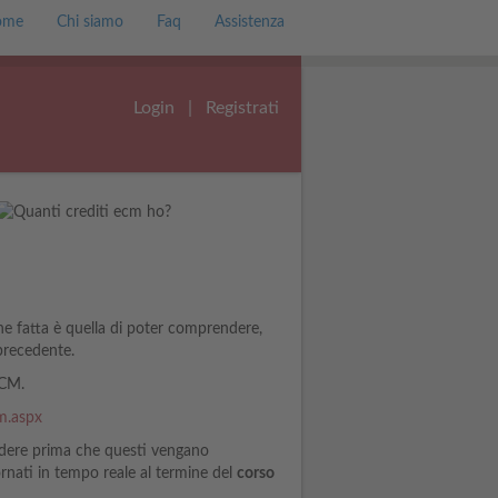
ome
Chi siamo
Faq
Assistenza
Login
|
Registrati
ne fatta è quella di poter comprendere,
 precedente.
ECM.
cm.aspx
endere prima che questi vengano
rnati in tempo reale al termine del
corso