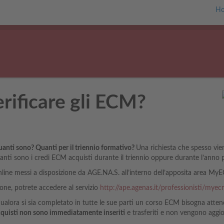
H
rificare gli ECM?
quanti sono? Quanti per il triennio formativo?
Una richiesta che spesso vie
quanti sono i credi ECM acquisti durante il triennio oppure durante l’anno
i online messi a disposizione da AGE.NA.S. all’interno dell’apposita area My
ione, potrete accedere al servizio
http://ape.agenas.it/professionisti/mye
qualora si sia completato in tutte le sue parti un corso ECM bisogna att
uisti non sono immediatamente inseriti
e trasferiti e non vengono aggio