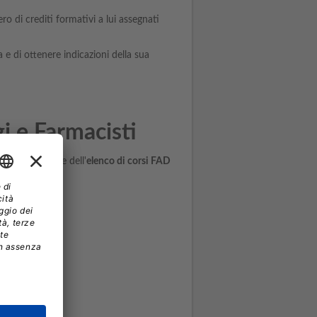
o di crediti formativi a lui assegnati
 e di ottenere indicazioni della sua
i e Farmacisti
rendere visione dell'
elenco di corsi FAD