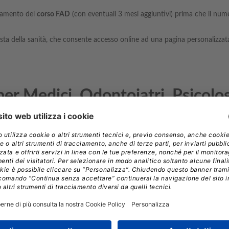
etamento del
corso FAD
(con eventuali 3 mesi aggiuntivi) prima che il numer
ista della sanità, che consente accesso online ad una pagina personalizzata
r Medici, Odontoiatri, Psicolog
iori
crediti ECM
per il
triennio formativo 2020, 2021 2022
vi invitiamo a p
edracorsi.it/categoria-prodotto/medicina/
toiatri
:
http://www.edracorsi.it/categoria-prodotto/odontoiatria/
:
http://www.edracorsi.it/categoria-prodotto/psicologia/
ww.edracorsi.it/categoria-prodotto/farmacia/