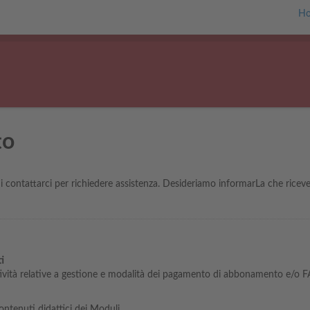
H
to
i contattarci per richiedere assistenza. Desideriamo informarLa che ricev
i
attività relative a gestione e modalità dei pagamento di abbonamento e/o 
ontenuti didattici dei Moduli.