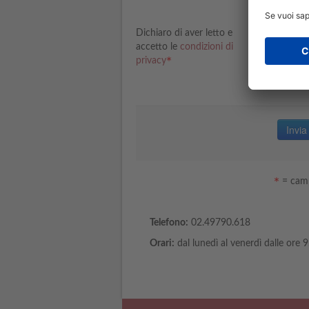
Sì
Dichiaro di aver letto e
accetto le
condizioni di
privacy
= camp
Telefono:
02.49790.618
Orari:
dal lunedì al venerdì dalle ore 9