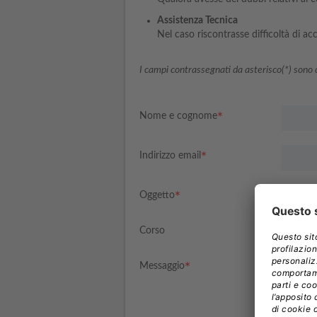
Assistenza Tecnica
Nel caso riscontrasse difficoltà di ac
I campi contrassegnati da asterisco(*) sono o
Nome e cognome
Indirizzo email
Oggetto
Corso
Messaggio