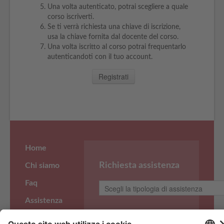
Una volta autenticato, potrai scegliere a quale
corso iscriverti.
Se ti verrà richiesta una chiave di iscrizione,
usa la chiave fornita dal docente del corso.
Una volta iscritto al corso potrai frequentarlo
autenticandoti con il tuo account.
Home
Richiesta assistenza
Chi siamo
Faq
Assistenza